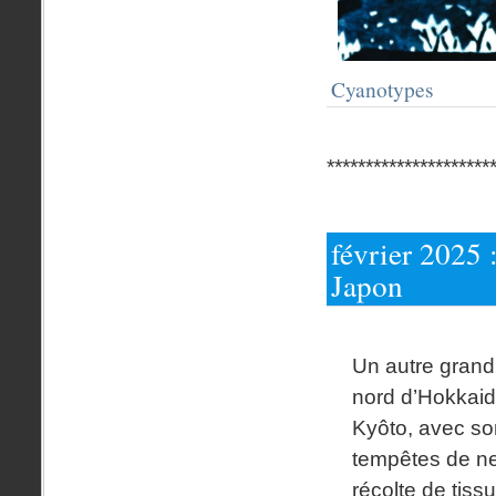
Cyanotypes
*********************
février 2025 :
Japon
Un autre gran
nord d’Hokkaid
Kyôto, avec so
tempêtes de ne
récolte de tissus