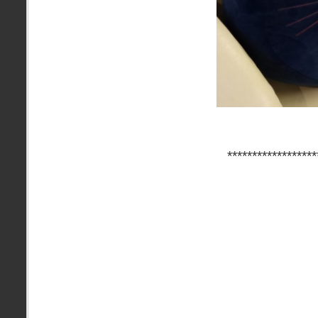
******************