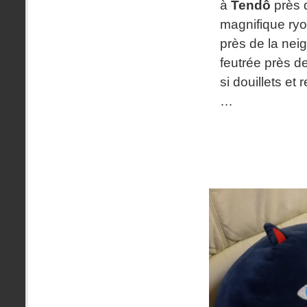
à
Tendô
près 
magnifique r
près de la nei
feutrée près d
si douillets et 
…