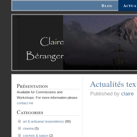
Blog
Actua
Actualités tex
Présentation
Available for Commissions and
Published by
claire
Workshops. For more information please
contact me
Categories
art & artisanat (expositions)
(80)
cinema
(5)
cosmos & space
(2)