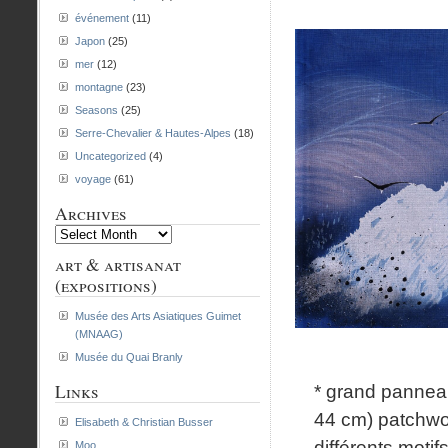
événement
(11)
Japon
(25)
mer
(12)
montagne
(23)
Seasons
(25)
Serre-Chevalier & Hautes-Alpes
(18)
Uncategorized
(4)
voyage
(61)
Archives
Archives
art & artisanat
(expositions)
Musée des Arts Asiatiques Guimet
(MNAAG)
Musée du Quai Branly
Links
* grand pannea
44 cm) patchwo
Elisabeth & Christian Busser
différents motifs
Moo