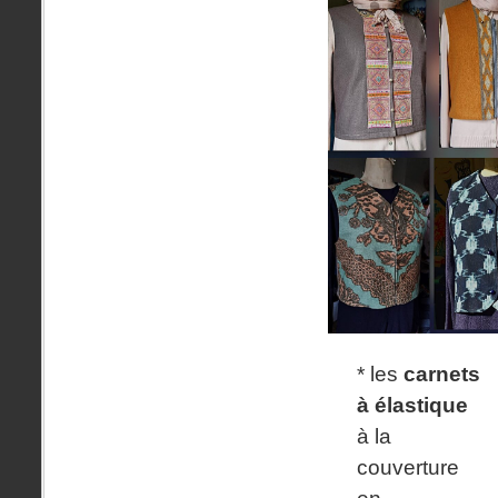
* les
carnets
à élastique
à la
couverture
en